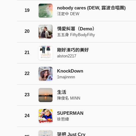
nobody cares (DEW, 露波合唱團)
19
汪定中 DEW
情愛糾葛（Demo）
20
五五身 FiftyBodyFifty
剛好湊巧的美好
21
alston2217
KnockDown
22
1majinnnn
生活
23
陳俊名 MINN
SUPERMAN
24
徐哲緯
哭吧 Just Cry