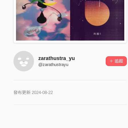
zarathustra_yu
＋ 追蹤
@zarathustrayu
發布更新 2024-08-22