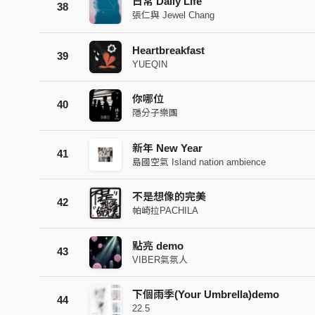
日常 Daily Life
38
張仁與 Jewel Chang
Heartbreakfast
39
YUEQIN
你哪位
40
隱分子樂團
新年 New Year
41
島國空氣 Island nation ambience
不是想像的完美
42
帕崎拉PACHILA
點亮 demo
43
VIBER氣氛人
下個雨季(Your Umbrella)demo
44
22.5