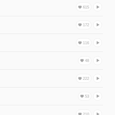
615
172
116
48
222
53
210