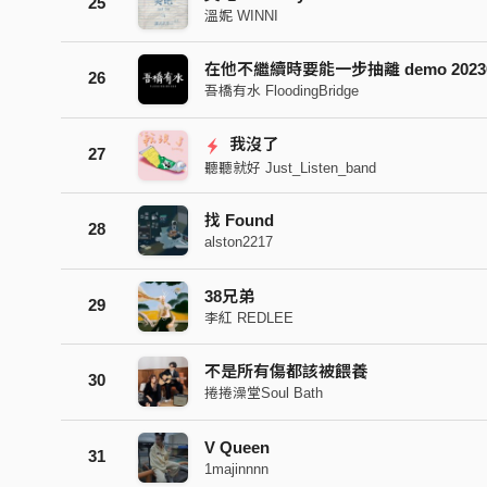
25
溫妮 WINNI
在他不繼續時要能一步抽離 demo 202303
26
吾橋有水 FloodingBridge
我沒了
27
聽聽就好 Just_Listen_band
找 Found
28
alston2217
38兄弟
29
李紅 REDLEE
不是所有傷都該被餵養
30
捲捲澡堂Soul Bath
V Queen
31
1majinnnn