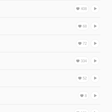
408
68
72
334
52
8