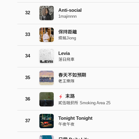
Anti-social
32
1majinnnn
保持距離
33
烱銘Jiong
Levia
34
落日飛車
春天不如預期
35
老王樂隊
末路
36
貳伍吸菸所 Smoking Area 25
Tonight Tonight
37
午夜午夜