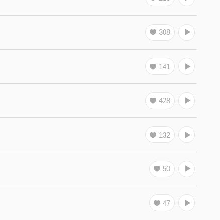
308
141
428
132
50
47