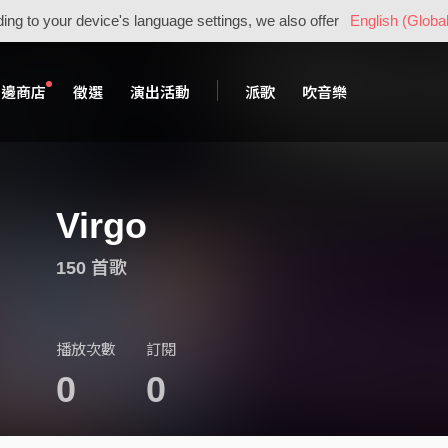
ing to your device's language settings, we also offer
English (Global
周邊商店
徵選
演出活動
派歌
吹音樂
Virgo
150 首歌
播放次數
訂閱
0
0