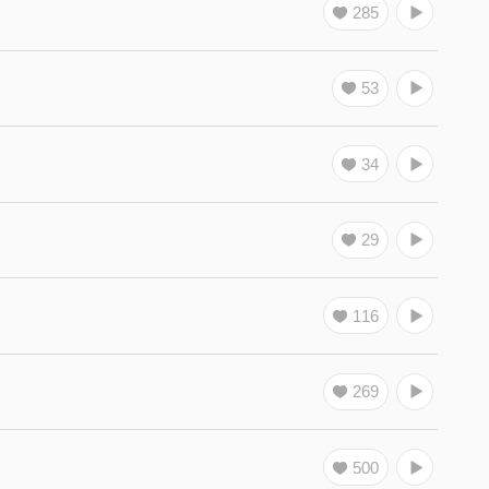
285
53
34
29
116
269
500