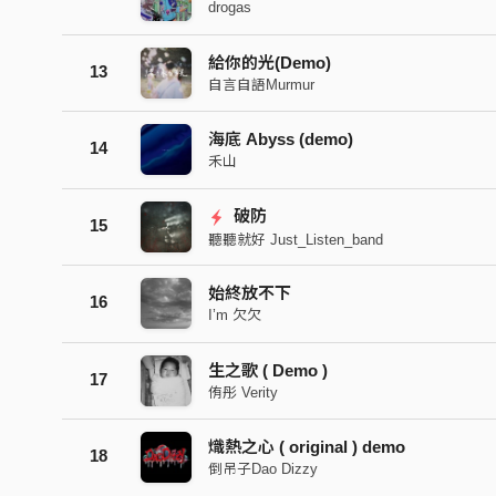
drogas
給你的光(Demo)
13
自言自語Murmur
海底 Abyss (demo)
14
禾山
破防
15
聽聽就好 Just_Listen_band
始終放不下
16
I’m 欠欠
生之歌 ( Demo )
17
侑彤 Verity
熾熱之心 ( original ) demo
18
倒吊子Dao Dizzy