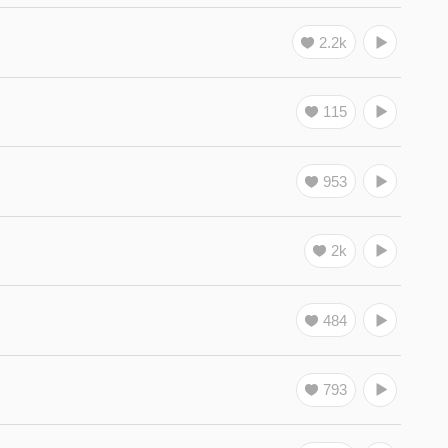
2.2k
115
953
2k
484
793