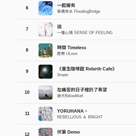
一起擁有
6
吾橋有水 FloodingBridge
逃
7
一種心情 SENSE OF FEELING
時間 Timeless
8
遊樂 ULove
《重生咖啡館 Rebirth Cafe》
9
3møer
在痛苦的日子裡扔了希望
10
浪犬BillowMutt
YORUHANA。
11
REBELLiOUS ＆ BRiGHT
伏筆 Demo
12