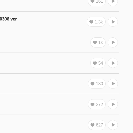
161
06 ver
1.3k
1k
54
180
272
627