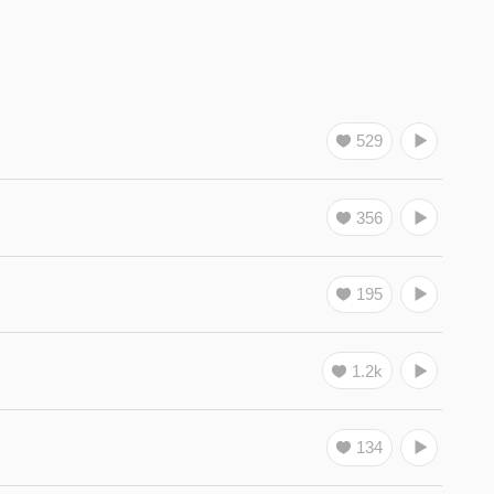
529
356
195
1.2k
134