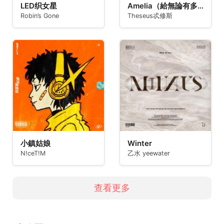
LED织女星
Amelia（給無論有多難相見都一定要相見的你）
Robin’s Gone
Theseus忒修斯
小鎮姑娘
Winter
N!ceT!M
乙水 yeewater
查看更多