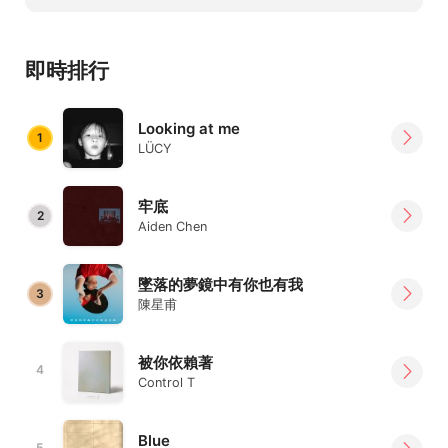
即時排行
Looking at me
1
LÜCY
牢底
2
Aiden Chen
墜落的夢鏡中有你也有我
3
陳星甫
被你依賴著
4
Control T
Blue
5