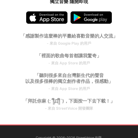
獨立音樂 隨開即現
「感謝製作這麼棒的平臺給喜歡音樂的人交流」
- 來自 Google Play 的用戶
「裡面的歌曲每首都讓我驚奇」
- 來自 App Store 的用戶
「聽到很多來自台灣新生代的聲音
以及很多很棒的獨立創作者作品，很感動」
- 來自 App Store 的用戶
「拜託你麻 (;´༎ຶД༎ຶ`)，下面按一下去下載！」
- 來自 StreetVoice 開發團隊
Copyright © 2006-2026 StreetVoice 街聲.