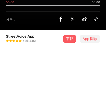
00:00
00:00
分享：
StreetVoice App
下載
App 開啟
阿蘭 AC
4.8(1446)
＋ 追蹤
@alanchou12345
介紹
有沒有一種愛，
讓你願意跨越所有距離與考驗？
「就算這世界對我針鋒相對，風再大、天再黑，我也不撤
退。」