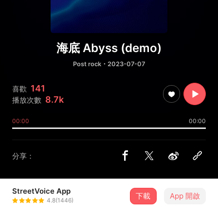
海底 Abyss (demo)
Post rock
・2023-07-07
141
喜歡
8.7k
播放次數
00:00
00:00
分享：
StreetVoice App
下載
App 開啟
禾山
4.8(1446)
＋ 追蹤
@heshan_