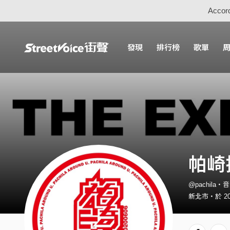
Accord
發現
排行榜
歌單
帕崎拉
@pachila・
新北市・於 20