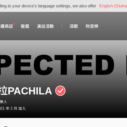
ing to your device's language settings, we also offer
English (Global
周邊商店
徵選
演出活動
派歌
吹音樂
PACHILA
音樂人
21 年 2 月 加入