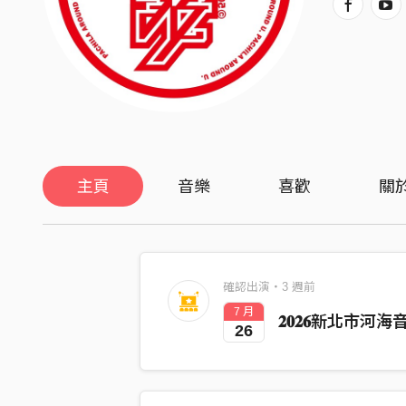
主頁
音樂
喜歡
關
確認出演・3 週前
7 月
𝟐𝟎𝟐𝟔新北市河
26