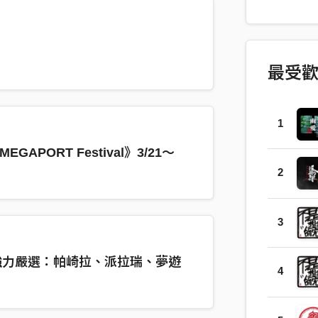
Compose
帕崎拉PACH
人聲 Voc
閔Jimmy 
最受
Bass｜陳
錄音室 Voca
人聲錄音師 Vo
1
4150 混音工
EGAPORT Festival》3/21～
Eason13
PURELA
2
Enginee
音室Maste
3
強力嚴選：帕崎拉、派拉瑞、夢遊
4