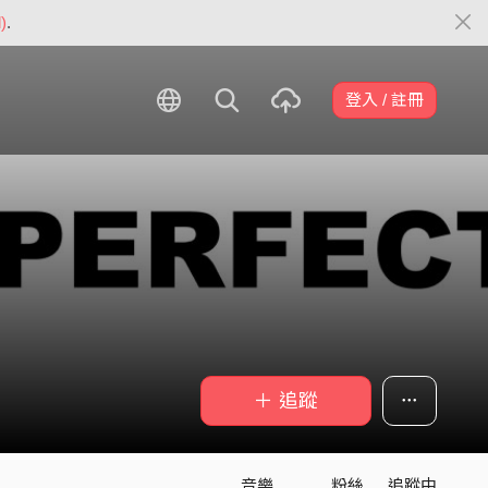
)
.
登入 / 註冊
＋ 追蹤
音樂
粉絲
追蹤中