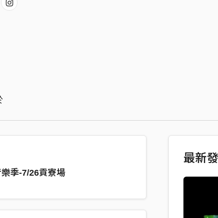
於
最新
海音樂季-7/26貢寮場