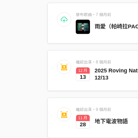
發布歌曲・7 個月前
雨愛（帕崎拉PACHI
確認出演・8 個月前
2025 Roving N
12 月
13
12/13
確認出演・9 個月前
11 月
地下電波物語
28