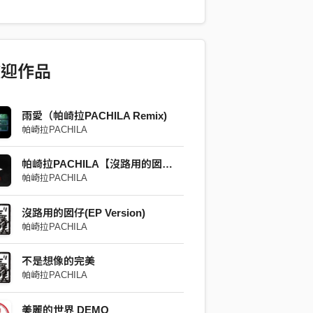
r｜金大洲 ｜黃俊閔Jimmy 歌手 Artist｜
ILA 編曲 Arranger｜帕崎拉PACHILA
al｜黃俊閔Jimmy 和聲編寫Chorus｜黃俊
電吉他 Electric Guitar｜許晉維 小龍 貝斯
歡迎作品
奕安 Ian 鼓 Drums｜馬逸勤 DAMA 人聲
l Recording Studio｜淨土 PURELAND
cal Recording Engineer｜GAOGE
雨愛（帕崎拉PACHILA Remix)
帕崎拉PACHILA
程師 Mixing Engineer｜于修 Yssue /
 混音工作室 Mixing Studio｜淨土
帕崎拉PACHILA【沒路用的囡仔】
ND 母帶後期處理工程師Mastering
帕崎拉PACHILA
r｜于修 Yssue / Eason13 母帶後期處理錄
ring Studio｜淨土 PURELAND
沒路用的囡仔(EP Version)
帕崎拉PACHILA
不是想像的完美
帕崎拉PACHILA
美麗的世界 DEMO