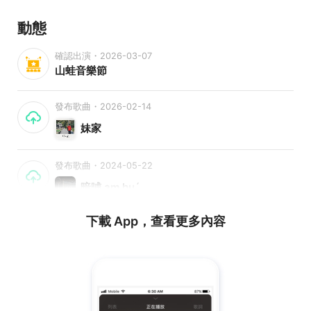
動態
確認出演・2026-03-07
山蛙音樂節
發布歌曲・2026-02-14
妹家
發布歌曲・2024-05-22
暗晡 am buˊ
下載 App，查看更多內容