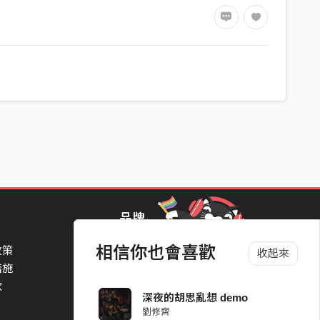
品牌
相信你也會喜歡
政策
StreetVoice Awards 街聲音樂獎
收起來
措施
TheNextBigThing 大團誕生
款
Blow 吹音樂
深夜的胡思亂想 demo
Packer 派歌
劉修齊