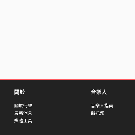
關於
音樂人
關於街聲
音樂人指南
最新消息
街托邦
媒體工具