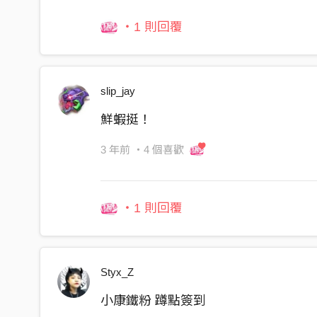
・1 則回覆
slip_jay
鮮蝦挺！
3 年前
・4 個喜歡
・1 則回覆
Styx_Z
小康鐵粉 蹲點簽到