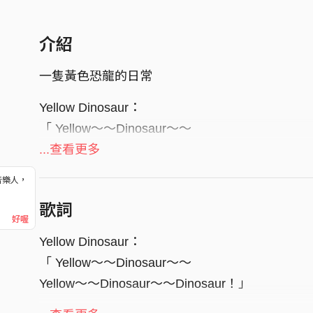
介紹
一隻黃色恐龍的日常
Yellow Dinosaur：
「 Yellow～～Dinosaur～～
Yellow～～Dinosaur～～」
...查看更多
音樂人，
！
歌詞
好喔
Yellow Dinosaur：
「 Yellow～～Dinosaur～～
Yellow～～Dinosaur～～Dinosaur！」