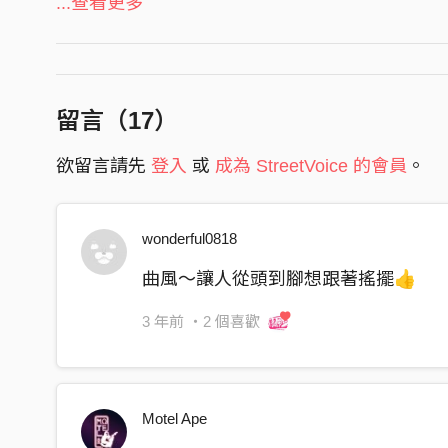
Verse
...查看更多
我安靜的待在角落 沒人發現我
直到你獨特的瞳孔 注視著我
Pre
留言（
17
）
或許生來沒有什麼用 也無法和任何人溝通
欲留言請先
登入
或
成為 StreetVoice 的會員
。
但只要你需要我 轉動身上的軸我就走
Chorus
wonderful0818
為了你活 無聊的時候 讓我陪你度過
沒什麼 是我無法治療的傷痛
曲風～讓人從頭到腳想跟著搖擺👍
乏味的生活 看日出日落 是一個人多寂寞
3 年前
・2 個喜歡
但現在的你有我 不管開心難過我陪著你走
Yellow Dinosaur：
「 Yellow Dinosaur～～~」
Motel Ape