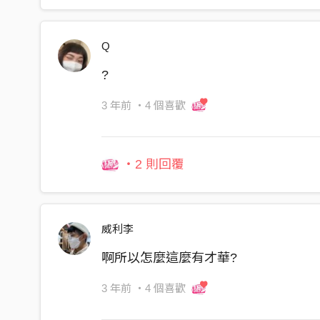
Yellow～～Dinosaur～～」
Q
?
3 年前
・4 個喜歡
・2 則回覆
威利李
啊所以怎麼這麼有才華?
3 年前
・4 個喜歡