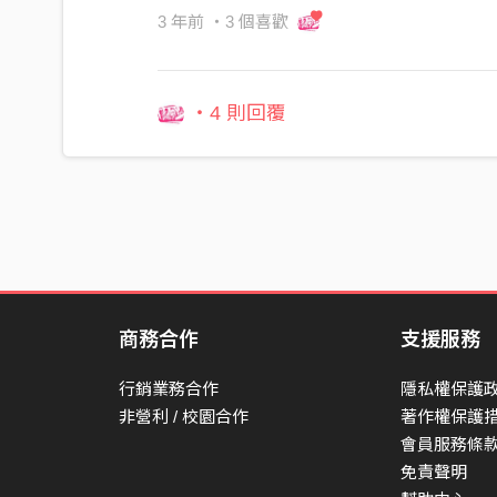
3 年前
・3 個喜歡
・4 則回覆
商務合作
支援服務
行銷業務合作
隱私權保護
非營利 / 校園合作
著作權保護
會員服務條
免責聲明