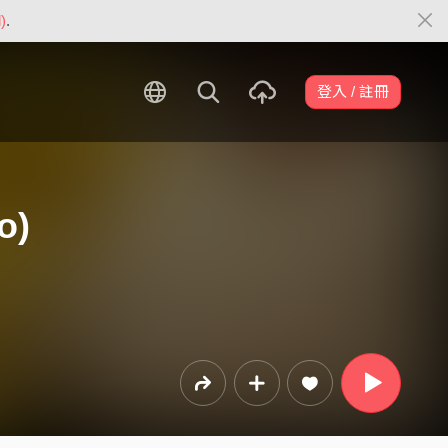
)
.
登入 / 註冊
o)