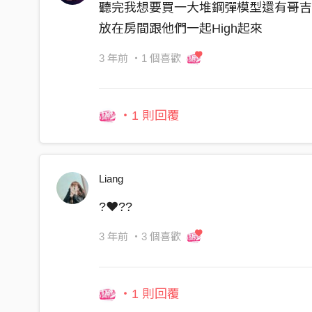
Verse
聽完我想要買一大堆鋼彈模型還有哥
我安靜的待在床頭 看著你看我
放在房間跟他們一起High起來
伴隨你呼吸的節奏 跟著你入夢
3 年前
・1 個喜歡
Pre
或許生來沒有什麼用 也無法和任何人溝通
・1 則回覆
但只要你需要我 轉動身上的軸我就走
Chorus
為了你活 無聊的時候 讓我陪你度過
Liang
沒什麼 是我無法治療的傷痛
?❤️‍??
乏味的生活 看日出日落 是一個人多寂寞
但現在的你有我 但現在的你有我
3 年前
・3 個喜歡
不管開心難過我陪著你走
Yellow Dinosaur：
・1 則回覆
「 Yellow～～Dinosaur～～