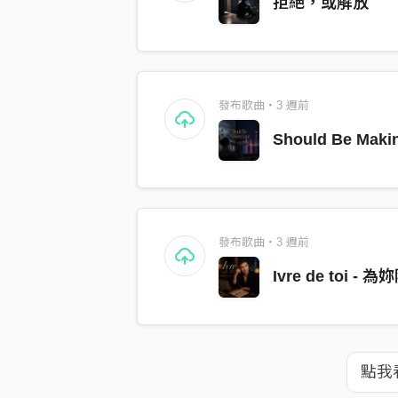
拒絕，或解放
前半大概 16%。
唱到 You let me go 
最後不是醉，是酒退了一
發布歌曲・3 週前
音。
Should Be Maki
這首沒有失控。只是防備
所以，19%。
發布歌曲・3 週前
剛好夠痛，還不至於難看
Ivre de toi - 
《Ivre de toi》大概 27%
https://streetvoice.com/
點我
比〈拒絕，或解放〉高，