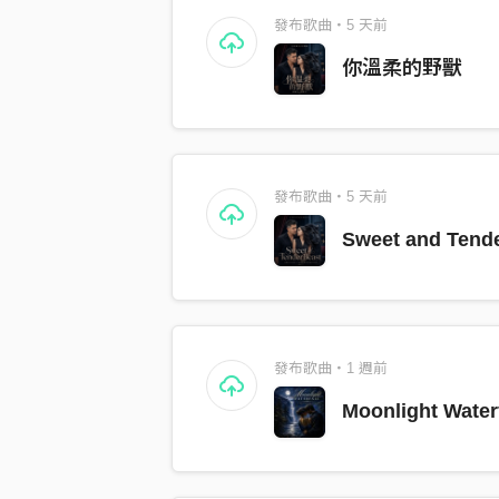
發布歌曲・5 天前
你溫柔的野獸
發布歌曲・5 天前
Sweet and Tende
發布歌曲・1 週前
Moonlight Waterf