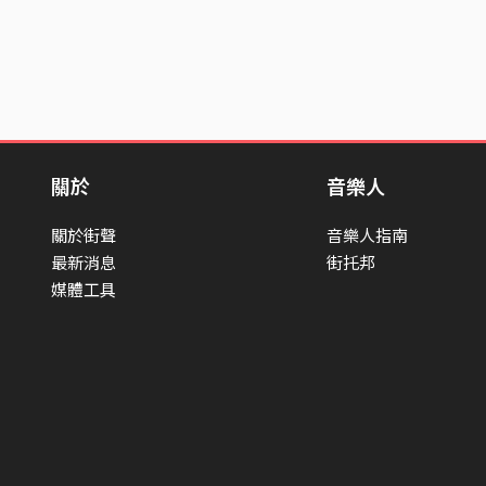
喝完，城市已經開始變得
它像一杯以干邑或深色蘭
顯失控，甚至還維持著禮
光、呼吸和那句沒說完的
關於
音樂人
前半約 22%。
關於街聲
音樂人指南
法文耳語進來，大概升到 
最新消息
街托邦
到 No alibi, no 
媒體工具
辯護。
所以，27%。
不是喝醉。是還沒喝，就