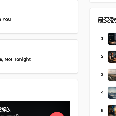
最受
h You
1
2
, Not Tonight
3
4
或解放
5
stopher R