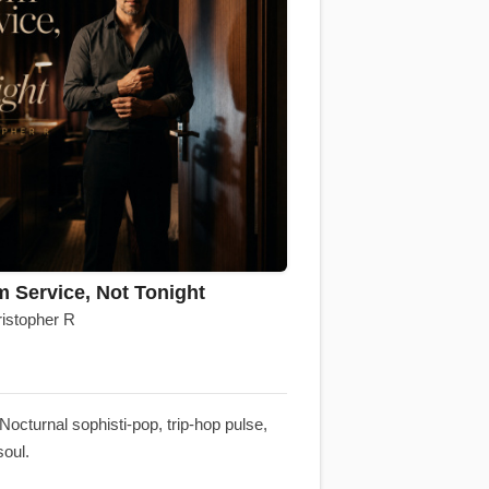
 Service, Not Tonight
stopher R
Nocturnal sophisti-pop, trip-hop pulse,
soul.