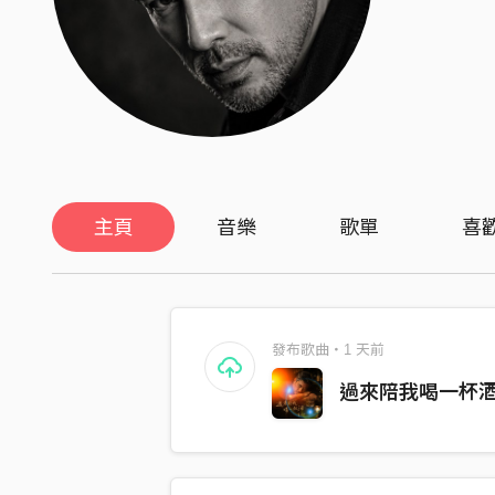
主頁
音樂
歌單
喜
發布歌曲・1 天前
過來陪我喝一杯