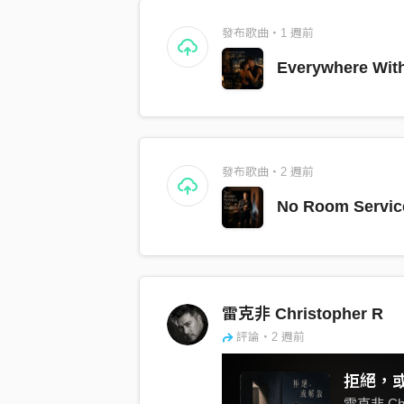
發布歌曲・1 週前
Everywhere Wit
發布歌曲・2 週前
No Room Service
雷克非 Christopher R
評論・2 週前
拒絕，
雷克非 Chri