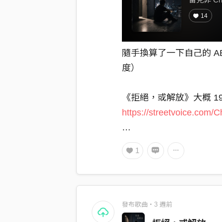
14
隨手換算了一下自己的 ABV（/
度）
《拒絕，或解放》大概 19
https://streetvoice.com/
不是烈酒。
1
也不是那種喝兩口就開始
比較像一杯乾型雪莉，苦
醒。只是喝到後面，原本
發布歌曲・3 週前
邊。