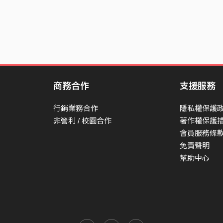
太有溫度。
姆為底的短飲。入口很順，沒有明
貌。可是喝到第二口，房卡、燈
邀請，就開始混在一起。
商務合作
支援服務
行銷業務合作
隱私權保護
30%。
非營利 / 校園合作
著作權保護
crime，人還是清醒，只是已經不太想替自己
會員服務條
免責聲明
幫助中心
先被一個人弄得有點暈。