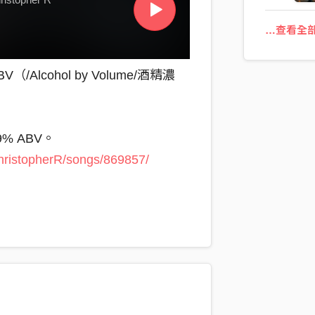
…查看全
Alcohol by Volume/酒精濃
% ABV。
ChristopherR/songs/869857/
傳訊息給不該傳的人。
一點，慢一點，喝的時候還很清
不想承認的事，會自己坐到你旁