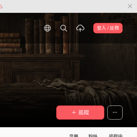
)
.
登入 / 註冊
＋ 追蹤
音樂
粉絲
追蹤中