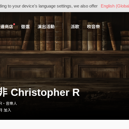
ing to your device's language settings, we also offer
English (Global
周邊商店
徵選
演出活動
派歌
吹音樂
 Christopher R
herR・音樂人
 月 加入