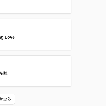
的時候，升到 24%。
點，人才開始聽懂那扇門關上的聲
ng Love
鬆了。
。
為妳陶醉
 ABV。
ChristopherR/songs/869059/
看更多
因為這首不是事後整理，是酒還沒