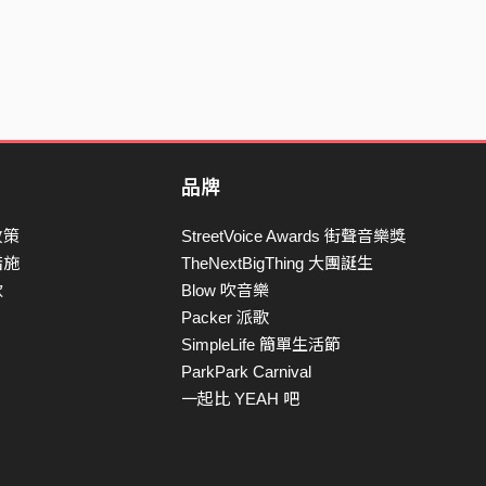
品牌
政策
StreetVoice Awards 街聲音樂獎
措施
TheNextBigThing 大團誕生
款
Blow 吹音樂
Packer 派歌
SimpleLife 簡單生活節
ParkPark Carnival
一起比 YEAH 吧