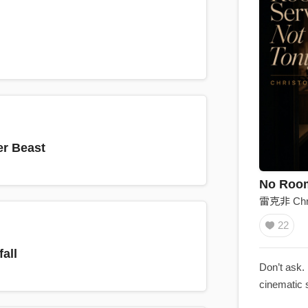
r Beast
No Room
雷克非 Chri
22
all
Don’t ask. 
cinematic 