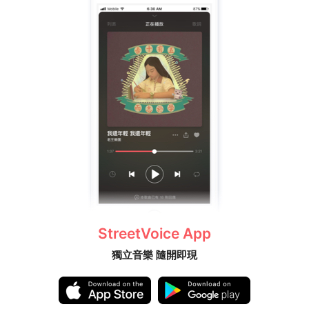
StreetVoice App
獨立音樂 隨開即現