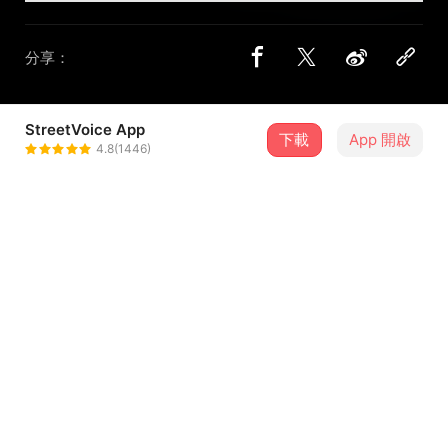
分享：
StreetVoice App
下載
App 開啟
雷克非 Christopher R
4.8(1446)
＋ 追蹤
@ChristopherR
介紹
「沒有人要假裝憂鬱，多半是假裝『我很好』。」
—— 羅賓・威廉斯
是的，我也撐了很多年，對自己對別人說，「沒事，還
行」。直到現在，才吐出好大一口氣，然後開始唱歌。要是
...查看更多
你也卡在同一個地方，呼吸還有點困難，沒事，我先幫你