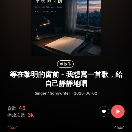
AI 協作
等在黎明的窗前 - 我想寫一首歌，給
自己靜靜地唱
Singer / Songwriter
・2026-06-02
45
喜歡
3k
播放次數
00:00
00:00