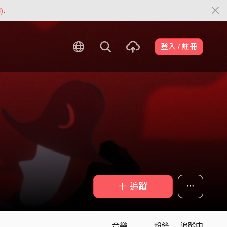
)
.
登入 / 註冊
＋ 追蹤
音樂
粉絲
追蹤中