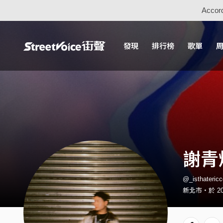
Accord
發現
排行榜
歌單
謝青燁
@_isthater
新北市・於 20