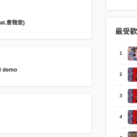
見喜歡的人
個人的感
Arrangem
feat.曹雅雯)
謝青燁Eric
最受
1
l demo
2
3
4