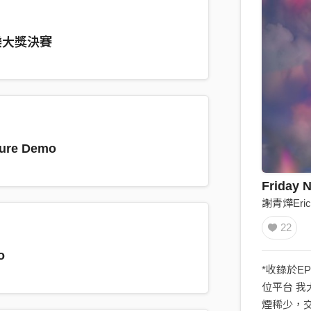
樂大獎決賽
ture Demo
Friday 
謝青燁Eric
22
o
*收錄於E
位平台 
煙稀少，