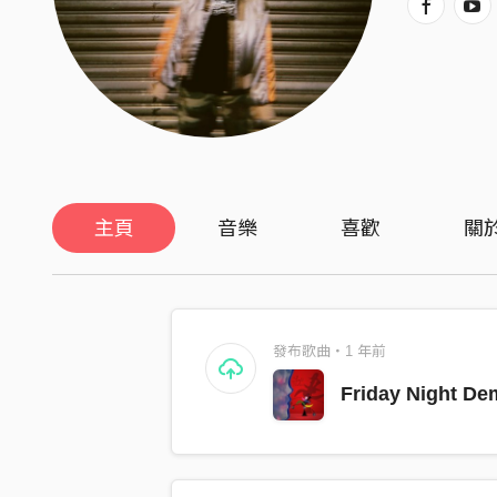
主頁
音樂
喜歡
關
發布歌曲・1 年前
Friday Night De