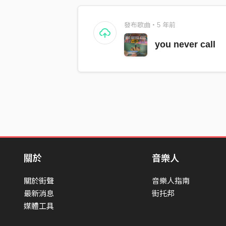
發布歌曲・5 年前
you never call
關於
音樂人
關於街聲
音樂人指南
最新消息
街托邦
媒體工具