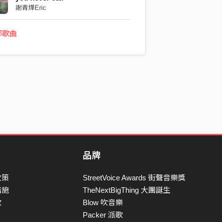
謝青燁Eric
部歌曲
品牌
政策
StreetVoice Awards 街聲音樂獎
措施
TheNextBigThing 大團誕生
款
Blow 吹音樂
Packer 派歌