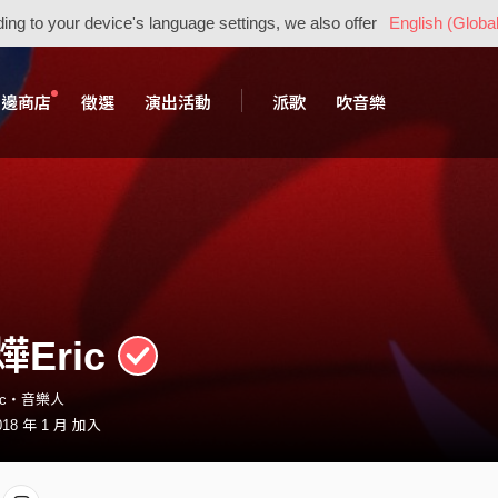
ing to your device's language settings, we also offer
English (Global
周邊商店
徵選
演出活動
派歌
吹音樂
Eric
iccc・音樂人
18 年 1 月 加入