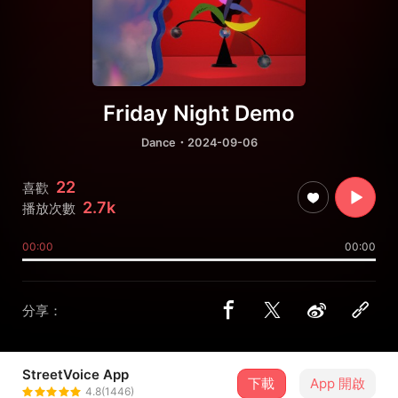
Friday Night Demo
Dance
・2024-09-06
22
喜歡
2.7k
播放次數
00:00
00:00
分享：
StreetVoice App
下載
App 開啟
謝青燁Eric
4.8(1446)