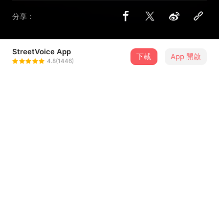
分享：
StreetVoice App
下載
App 開啟
及寶
4.8(1446)
＋ 追蹤
@yvonne010189
合作音樂人
張 幃
介紹
►數位上架平台｜
https://streetvoice.com/yvonne010189/