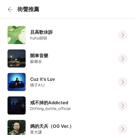
街聲推薦
且高歌休訴
huhu胡胡
開車音樂
蘇裔非
Cuz it's Luv
桃子A1J
戒不掉的Addicted
Drifting_bottle_official
媽的天兵（OG Ver.）
黃大謙