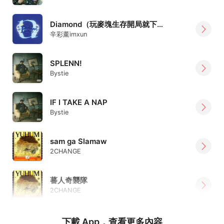
Diamond（玩麥塊生存開局就下礦結果3個小時才挖到鑽石）
辛彩薰imxun
SPLENN!
Bystie
IF I TAKE A NAP
Bystie
sam ga Slamaw
2CHANGE
蕃人奇襲隊
2CHANGE
下載 App，查看更多內容