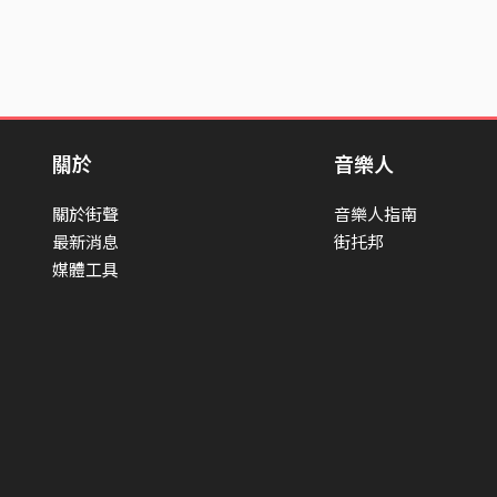
關於
音樂人
關於街聲
音樂人指南
最新消息
街托邦
媒體工具