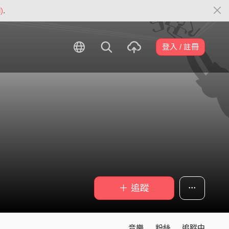
)
.
登入 / 註冊
＋ 追蹤
音樂
粉絲
追蹤中