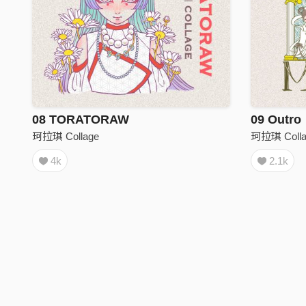
08 TORATORAW
09 Outro
珂拉琪 Collage
珂拉琪 Colla
4k
2.1k