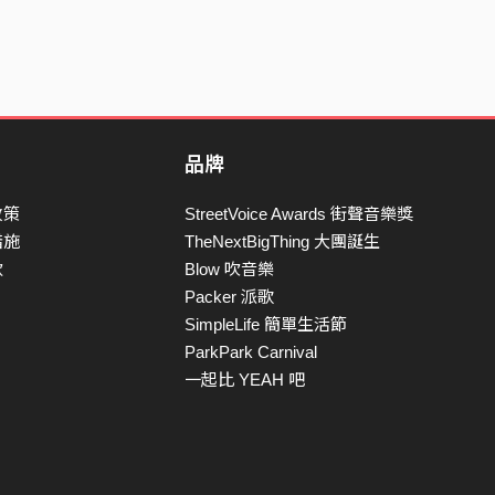
品牌
政策
StreetVoice Awards 街聲音樂獎
措施
TheNextBigThing 大團誕生
款
Blow 吹音樂
Packer 派歌
SimpleLife 簡單生活節
ParkPark Carnival
一起比 YEAH 吧