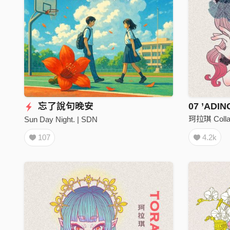
忘了說句晚安
07 ’ADI
珂拉琪 Colla
Sun Day Night. | SDN
4.2k
107