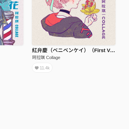
紅弁慶（ベニベンケイ）（First Ver.）
珂拉琪 Collage
11.4k