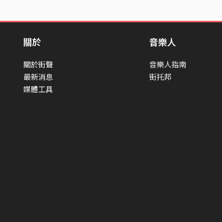
關於
音樂人
關於街聲
音樂人指南
最新消息
街托邦
媒體工具