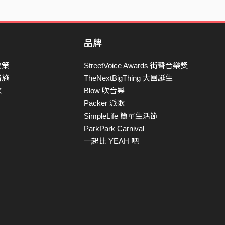
品牌
政策
StreetVoice Awards 街聲音樂獎
措施
TheNextBigThing 大團誕生
款
Blow 吹音樂
Packer 派歌
SimpleLife 簡單生活節
ParkPark Carnival
一起比 YEAH 吧