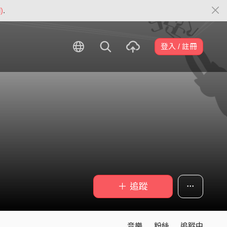
)
.
登入 / 註冊
＋ 追蹤
音樂
粉絲
追蹤中