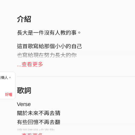
介紹
長大是一件沒有人教的事。
這首歌寫給那個小小的自己
也寫給現在努力長大的你
...查看更多
如果你偶爾懷疑自己是不是「真的」長大了
那也許你比自己想得，更勇敢。
音樂人，
！
歌詞
詞｜童心Valentina
好喔
曲｜童心Valentina
Verse
演唱 Vocal｜童心Valentina
關於未來不再去猜
製作人 Producer｜童心Valentina
有些回憶不再去翻
編曲 Arranger｜童心Valentina
讓習慣變成喜歡