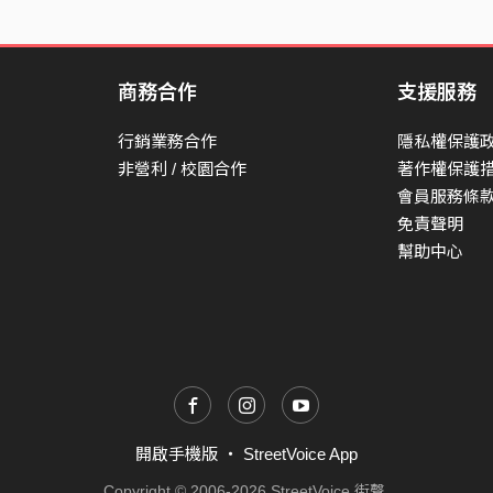
心中有個小孩
總在夜深時覺得有一點難過
記不記得年少的傻
商務合作
支援服務
怎麼越懂事越害怕
行銷業務合作
隱私權保護
太多太多牽掛
非營利 / 校園合作
著作權保護
都躲進夢裡悄悄放大
會員服務條
免責聲明
Chorus
幫助中心
我們真的長大了嗎
還敢不敢 不計代價
就算受傷 也不假裝
這樣傻傻的 多麼勇敢啊
開啟手機版
・
StreetVoice App
Copyright © 2006-2026 StreetVoice 街聲.