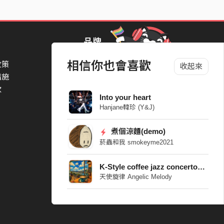
品牌
相信你也會喜歡
政策
StreetVoice Awards 街聲音樂獎
收起來
措施
TheNextBigThing 大團誕生
款
Blow 吹音樂
Into your heart
Packer 派歌
Hanjane韓珍 (Y&J)
SimpleLife 簡單生活節
ParkPark Carnival
煮個涼麵(demo)
一起比 YEAH 吧
菸蟲和我 smokeyme2021
K-Style coffee jazz concerto_05
天使旋律 Angelic Melody