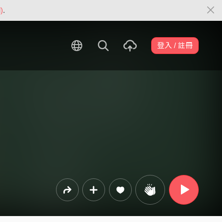
)
.
登入 / 註冊