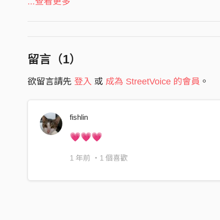
...查看更多
混音工程師 Mixing Engineer｜童心Valentina
怎麼有時候還是覺得好孤單
母帶後期處理工程師Mastering Engineer｜童心Vale
蠟燭又把臉龐照亮
還是和小時候一樣
留言（
1
）
笑著說沒什麼願望
其實是 不敢去想
欲留言請先
登入
或
成為 StreetVoice 的會員
。
Chorus
我們真的長大了嗎
fishlin
還敢不敢 不計代價
💗💗💗
就算受傷 也不假裝
這樣傻傻的 多麼勇敢啊
1 年前
・1 個喜歡
Verse
對著鏡子練習成熟
習慣把「沒事」都笑著說