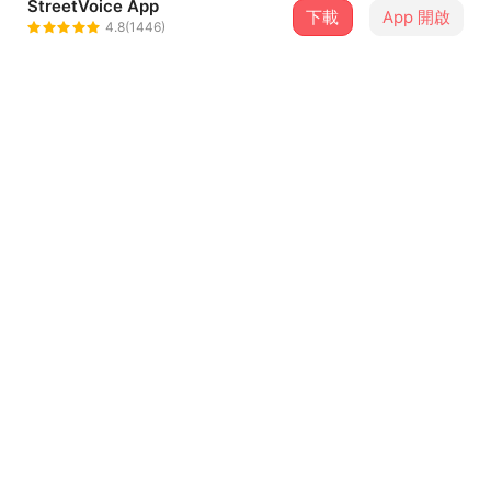
StreetVoice App
下載
App 開啟
Soft Lipa
4.8(1446)
＋ 追蹤
@softlipa
介紹
E.A.S.Y = Everybody Always Smiles at You
我知道一定很多人看不懂,總之這是一個和SPORT b.的合作
案
詳情點這邊:
...查看更多
http://kaoinc.blogspot.com/2010/01/message777easy
-x-softlipa.html
歌詞
反正如果喜歡的話,去 SPORT b. 拿CD吧