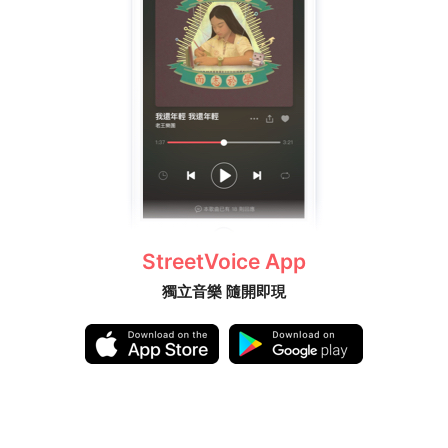
StreetVoice App
獨立音樂 隨開即現