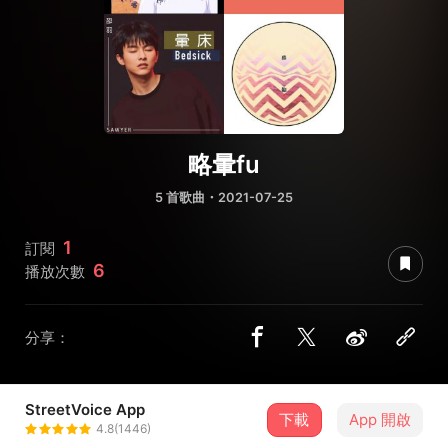
略暈fu
5 首歌曲・2021-07-25
1
訂閱
6
播放次數
分享：
StreetVoice App
下載
App 開啟
葉哥
4.8(1446)
＋ 追蹤
@p791990