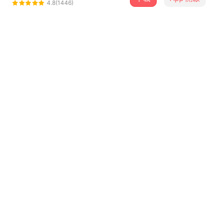
Warren Z
4.8(1446)
＋ 追蹤
@WarrenZ
介紹
暈啦哪次不暈
上船了船長
歌詞
Hook
怎麼看你第一眼就讓我腦袋當機
怎麼整天腦海裡面都是你的身影
難道你都沒有聽到我對你的抗議
一字一句一舉一動都能觸動我的神經