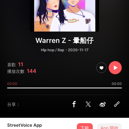
Warren Z - 暈船仔
Hip hop / Rap
・2020-11-17
11
喜歡
144
播放次數
00:00
00:00
分享：
StreetVoice App
下載
App 開啟