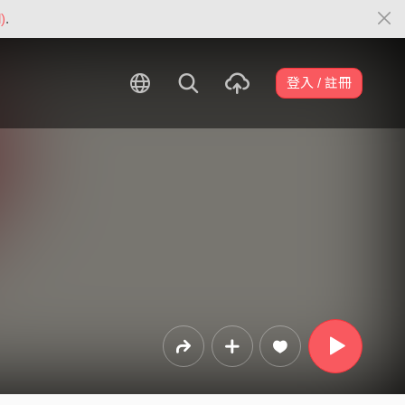
)
.
登入 / 註冊