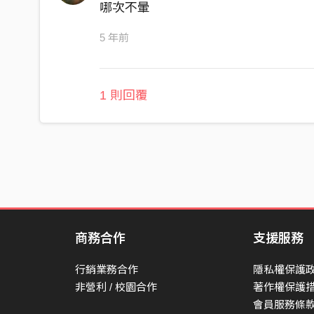
暈船總會清醒 暈船總會清醒啊
哪次不暈
Never been so dizzy 陷了進去要我如何獨自清醒
5 年前
你的夜裡總是寂寞感覺孤寂 鬼才相信你
的屁話現在過去陪你 無意中又被你設計
1 則回覆
那些對話太煽情 暈到不行
沙發上你的外套 枕頭套上的味道
口袋紙條的暗號 暈船服藥
說不清楚的界線 說服著我快淪陷
你的身形太完美 暈船服藥
商務合作
支援服務
行銷業務合作
隱私權保護
非營利 / 校園合作
著作權保護
會員服務條