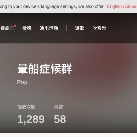
ing to your device's language settings, we also offer
English (Global
周邊商店
徵選
演出活動
派歌
吹音樂
暈船症候群
Pop
播放次數
喜歡
1,289
58