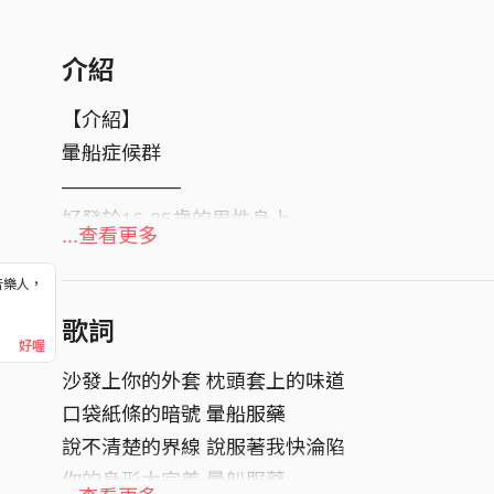
介紹
【介紹】
暈船症候群
——————
好發於16-25歲的男性身上
...查看更多
患者易受到「他喜歡我」幻覺之影響
在發病期間會做出許多不理性之舉動
音樂人，
！
如：幫女生買早餐、機車接送、照三餐問候
歌詞
好喔
-----------------------------
沙發上你的外套 枕頭套上的味道
詞 Lyricist | 克里斯王、黃梓恩R.R
口袋紙條的暗號 暈船服藥
曲 Composer | 克里斯王、黃梓恩R.R
說不清楚的界線 說服著我快淪陷
編曲 Arrangement | 黃梓恩
你的身形太完美 暈船服藥
製作人Producer | 克里斯王、黃梓恩R.R