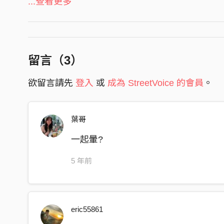
...查看更多
混音 Mixing | 黃梓恩R.R
Girl you so perfect 亂了我思緒還有道德底線
• VISUAL DESIGN
動了真心我承認是我不對 不該放任你
插畫 Illustration | 黃梓恩R.R
的微笑佔據我的世界 明明只是見了一面
動畫製作 Animation | 誠徵動畫師
留言（
3
）
棉被裡相互的依偎 開始演變
欲留言請先
登入
或
成為 StreetVoice 的會員
。
我漸漸明白你要的不只是浪漫
那肢體碰撞從早上一直到傍晚
Girl
葉哥
you know what I mean
一起暈?
呼吸都致命 我快窒息 babe
Damn
5 年前
腦袋開始暈
沒辦法喊停 我就要變成 戰利品
eric55861
心動只是看錯 心動只是看錯