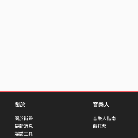
關於
音樂人
關於街聲
音樂人指南
最新消息
街托邦
媒體工具