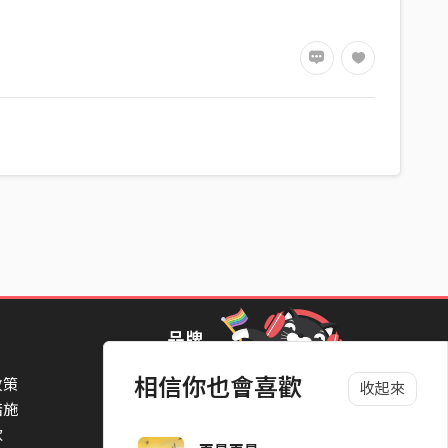
品牌
相信你也會喜歡
政策
StreetVoice Awards 街聲音樂獎
收起來
措施
TheNextBigThing 大團誕生
款
Blow 吹音樂