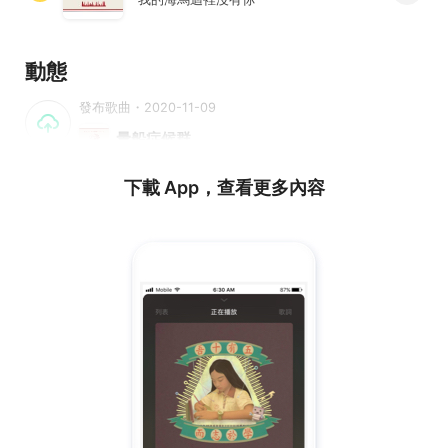
動態
發布歌曲・2020-11-09
暈船症候群
下載 App，查看更多內容