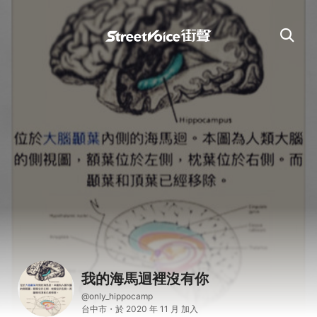
我的海馬迴裡沒有你
@only_hippocamp
台中市・於 2020 年 11 月 加入