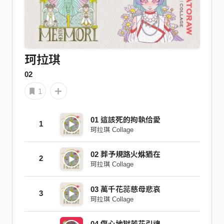
珂拉琪
02
1
01 這該死的拘執佮愛
1
珂拉琪 Collage
02 葬予規路火烌猶在
2
珂拉琪 Collage
03 萬千花蕊慈母悲哀
3
珂拉琪 Collage
04 傷心地獄芳花引魂