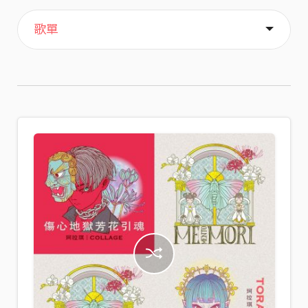
主頁
喜歡
關於
歌單