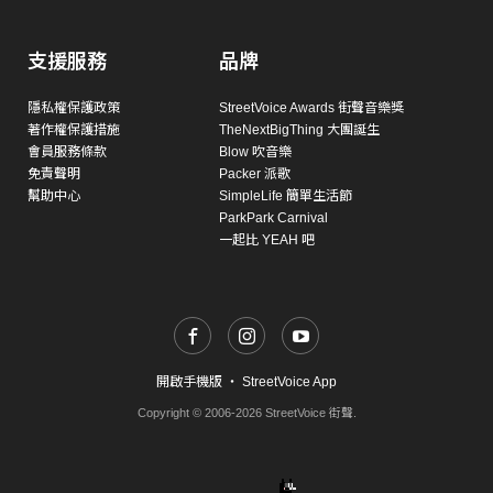
支援服務
品牌
隱私權保護政策
StreetVoice Awards 街聲音樂獎
著作權保護措施
TheNextBigThing 大團誕生
會員服務條款
Blow 吹音樂
免責聲明
Packer 派歌
幫助中心
SimpleLife 簡單生活節
ParkPark Carnival
一起比 YEAH 吧
開啟手機版
・
StreetVoice App
Copyright © 2006-2026 StreetVoice 街聲.