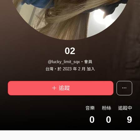
02
@lucky_limit_sqx・會員
台灣・於 2023 年 2 月 加入
＋ 追蹤
音樂
粉絲
追蹤中
0
0
9