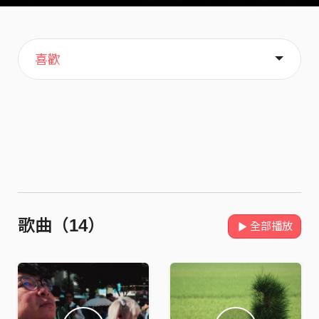
主頁
音樂
歌單
關於
喜歡
歌曲（14）
全部播放