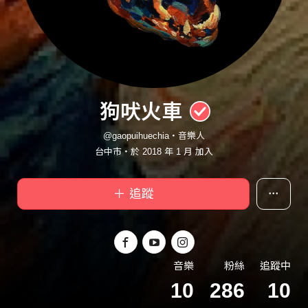
狗吠火車
@gaopuihuechia・音樂人
台中市・於 2018 年 1 月 加入
＋ 追蹤
音樂
粉絲
追蹤中
10
286
10