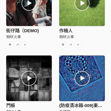
街仔路（DEMO)
作穡人
狗吠火車
狗吠火車
門板
(防疫清冰箱-009)東京奧運很有質量tokyo 2020 olympic mass -朱頭皮pigheadskin