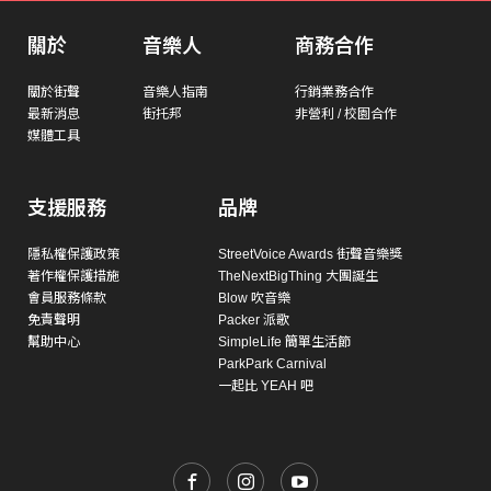
關於
音樂人
商務合作
關於街聲
音樂人指南
行銷業務合作
最新消息
街托邦
非營利 / 校園合作
媒體工具
支援服務
品牌
隱私權保護政策
StreetVoice Awards 街聲音樂獎
著作權保護措施
TheNextBigThing 大團誕生
會員服務條款
Blow 吹音樂
免責聲明
Packer 派歌
幫助中心
SimpleLife 簡單生活節
ParkPark Carnival
一起比 YEAH 吧