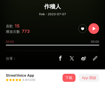
作穡人
Folk
・2023-07-07
15
喜歡
773
播放次數
00:00
00:00
分享：
StreetVoice App
下載
App 開啟
狗吠火車
4.8(1446)
＋ 追蹤
@gaopuihuechia