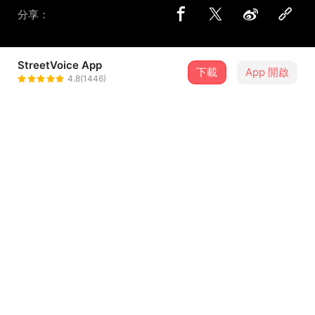
分享：
StreetVoice App
下載
App 開啟
狗吠火車
4.8(1446)
＋ 追蹤
@gaopuihuechia
介紹
詞曲：Ｎ
編曲：狗吠火車
吉他：凃子
貝斯：伯雄
爵士鼓：鳥哥
...查看更多