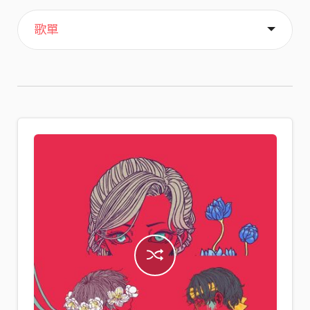
主頁
喜歡
關於
歌單