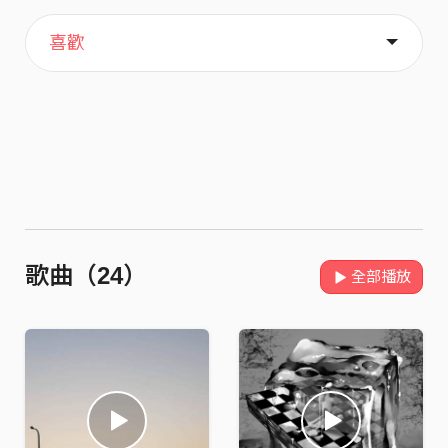
主頁
歌單
關於
喜歡
歌曲（24）
全部播放