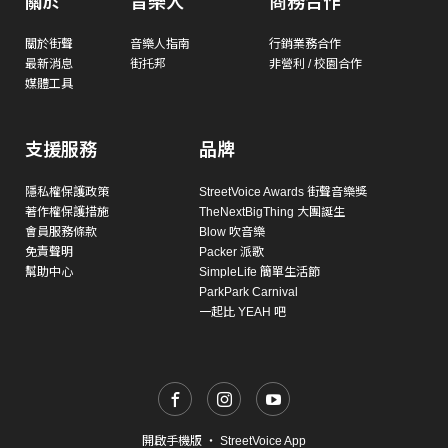
關於
音樂人
商務合作
關於街聲
音樂人指南
行銷業務合作
最新消息
街托邦
非營利 / 校園合作
媒體工具
支援服務
品牌
隱私權保護政策
StreetVoice Awards 街聲音樂獎
著作權保護措施
TheNextBigThing 大團誕生
會員服務條款
Blow 吹音樂
免責聲明
Packer 派歌
幫助中心
SimpleLife 簡單生活節
ParkPark Carnival
一起比 YEAH 吧
開啟手機版
・
StreetVoice App