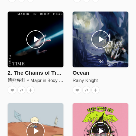
2. The Chains of Time Burn but won’t Fade Away
Ocean
體熊專科。Major in Body Bear
Rainy Knight