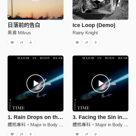
日落前的告白
Ice Loop (Demo)
黑鳶 Milvus
Rainy Knight
1. Rain Drops on the Shadow Reflect the Hate
3. Facing the Sin in My Rotten Blood
體熊專科。Major in Body Bear
體熊專科。Major in Body Bear