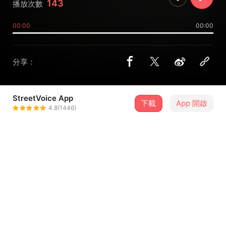
143
播放次數
00:00
00:00
分享：
StreetVoice App
下載
App 開啟
DonSir
4.8(1446)
＋ 追蹤
@donsirtw
介紹
星際沙漠 Galaxy Desert · DonSir
康達效應 Coanda Effect