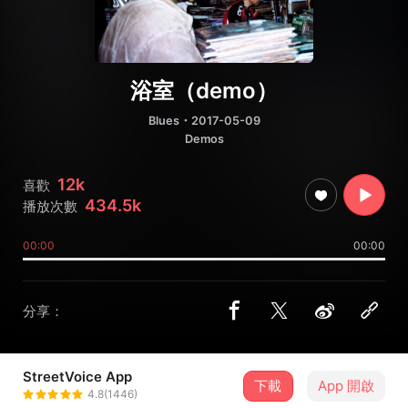
浴室（demo）
Blues
・2017-05-09
Demos
12k
喜歡
434.5k
播放次數
00:00
00:00
分享：
StreetVoice App
下載
App 開啟
deca joins
4.8(1446)
＋ 追蹤