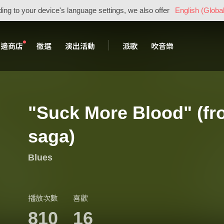
ing to your device's language settings, we also offer
English (Global
周邊商店
徵選
演出活動
派歌
吹音樂
"Suck More Blood" (f
saga)
Blues
播放次數
喜歡
810
16