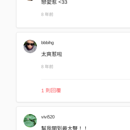
戀愛惹 <33
8 年前
bbbihg
太爽惹啦
8 年前
1 則回覆
vivi520
幫我開到最大聲！！