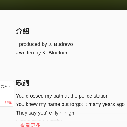
介紹
- produced by J. Budrevo
- written by K. Bluetner
歌詞
音樂人，
！
You crossed my path at the police station
好喔
You knew my name but forgot it many years ago
They say you’re flyin’ high
Sometimes I wonder
...查看更多