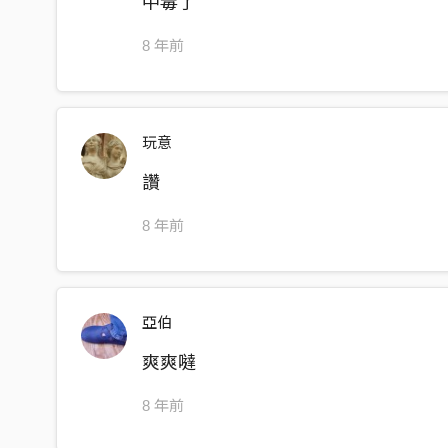
中毒了
They made you king
8 年前
How can you …
Bridge
玩意
You used to think that the sky’s the limit
But now you’re framed
讚
Cause this man became a sudden foe
8 年前
He’s got you by the balls
And behind prison walls
You’ll hear him sing:
亞伯
How can you …
爽爽噠
8 年前