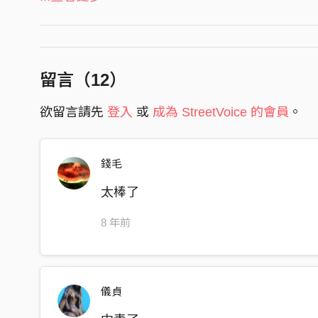
What drove you insane …
How can you suck more blood
How can you speed things up?
留言（
12
）
How can you score more kills
In this wasteland
欲留言請先
登入
或
成為 StreetVoice 的會員
。
How can you suck more blood
How can you reach the top
錢毛
How can you get more thrills
In this broken world
太棒了
The cavalry gave you tons of medals
8 年前
Then you got out to explore a
Different kind of world
They saw your velvet skin
儀貞
Things started happening