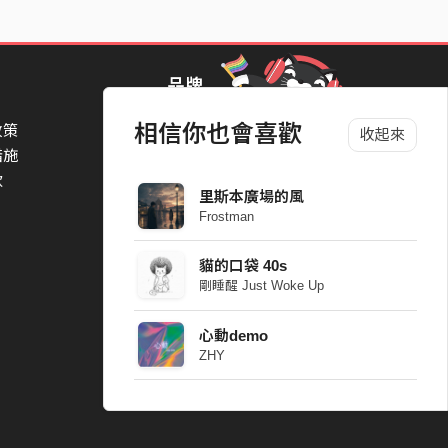
品牌
相信你也會喜歡
政策
StreetVoice Awards 街聲音樂獎
收起來
措施
TheNextBigThing 大團誕生
款
Blow 吹音樂
里斯本廣場的風
Packer 派歌
Frostman
SimpleLife 簡單生活節
ParkPark Carnival
貓的口袋 40s
一起比 YEAH 吧
剛睡醒 Just Woke Up
心動demo
ZHY