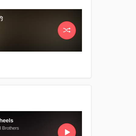
的
heels
l Brothers