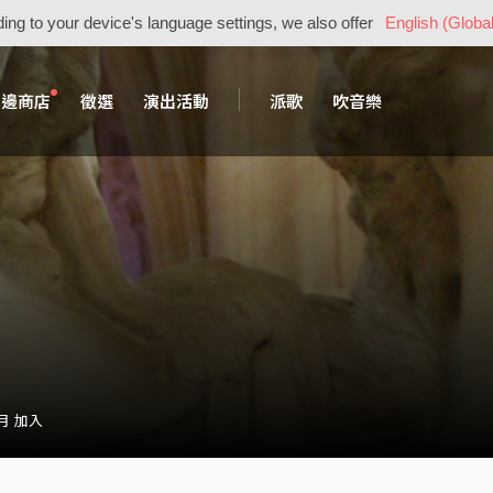
ing to your device's language settings, we also offer
English (Global
周邊商店
徵選
演出活動
派歌
吹音樂
 月 加入