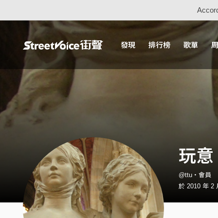
Accord
發現
排行榜
歌單
玩意
@ttu・會員
於 2010 年 2