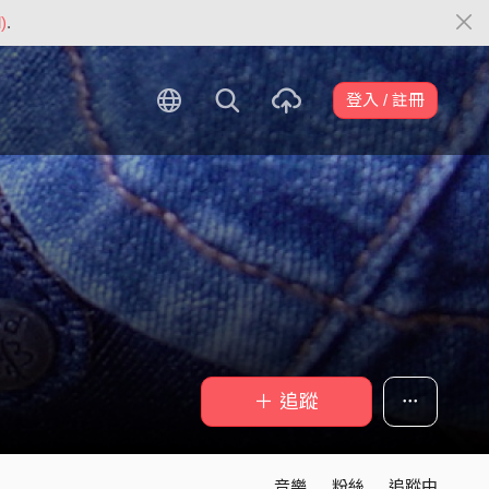
)
.
登入 / 註冊
＋ 追蹤
音樂
粉絲
追蹤中