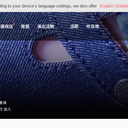
ing to your device's language settings, we also offer
English (Global
周邊商店
徵選
演出活動
派歌
吹音樂
・會員
 月 加入