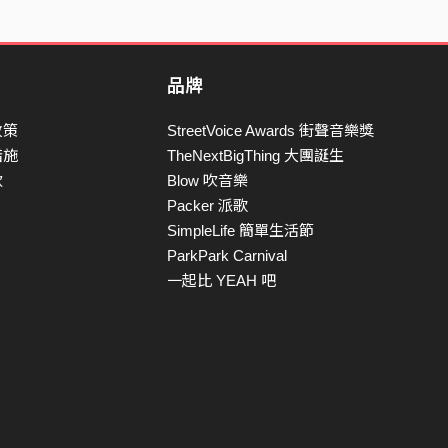
品牌
政策
StreetVoice Awards 街聲音樂獎
措施
TheNextBigThing 大團誕生
款
Blow 吹音樂
Packer 派歌
SimpleLife 簡單生活節
ParkPark Carnival
一起比 YEAH 吧