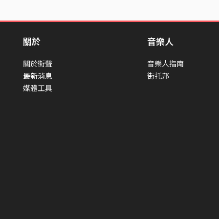
關於
音樂人
關於街聲
音樂人指南
最新消息
街托邦
媒體工具