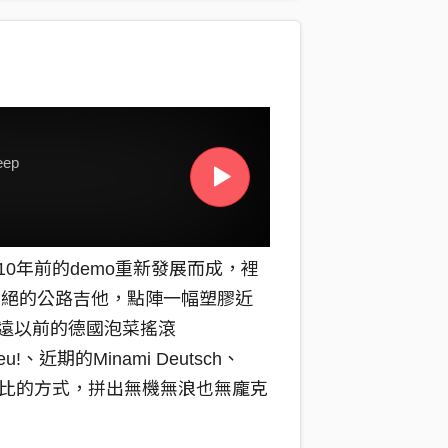
eep
0年前的demo重新發展而成，裡
綿延不絕的公路吉他，點陣一幅塑膠近
遠以前的德國泡菜搖滾
u!、近期的Minami Deutsch、
手工類比的方式，拼出無機無浪也無龐克