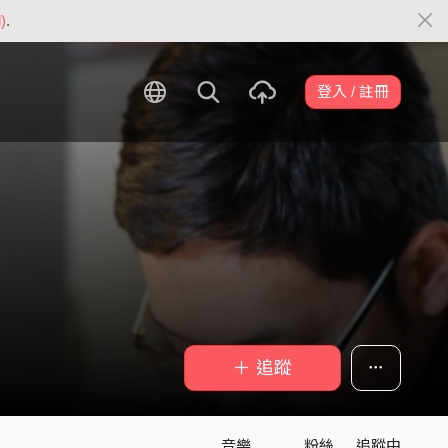
)
.
登入 / 註冊
＋ 追蹤
音樂
粉絲
追蹤中