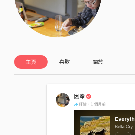
主頁
喜歡
關於
因奉
評論・1 個月前
Bella Cry