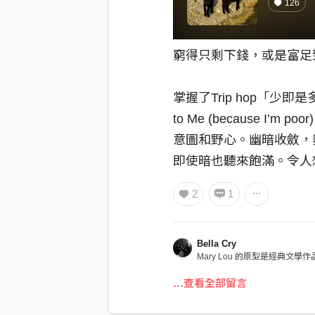
126
窮得只剩下錢，或是富足
掌握了Trip hop「少即是多」
to Me (because I’
意圖和野心。幽暗收斂，
即使暗也聽來飽滿。令人想起 
罕見的暗黑女聲唱作人。裡
2
1
選手還是爵士樂人或只是
期待後續完成版能往下墜
Bella Cry
Mary Lou 的原型是經典
著的畫面就是書中 Mary Lo
…查看全部留言
電影《浪蕩世代》，電影中克莉絲丁
體的表達她是一個怎麼樣子的