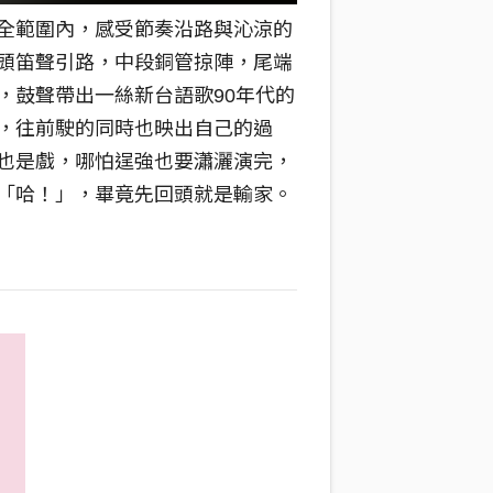
全範圍內，感受節奏沿路與沁涼的
頭笛聲引路，中段銅管掠陣，尾端
，鼓聲帶出一絲新台語歌90年代的
，往前駛的同時也映出自己的過
也是戲，哪怕逞強也要瀟灑演完，
「哈！」，畢竟先回頭就是輸家。