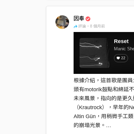
因奉
評論・8 個月前
Reset
Manic Sh
22
根據介紹，這首歌是團員1
頭有motorik鼓點和
未來風景，指向的是更久
（Krautrock），早年的Ne
Altin Gün，用稍微
的崩塌光景。