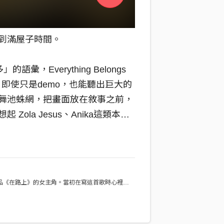
到滿屋子時間。
的語彙，Everything Belongs
m poor) 即使只是demo，也能聽出巨大的
舞池蛛網，把畫面放在敘事之前，
Zola Jesus、Anika這類本島
面的Mary Lou究竟是演員、運動
無名代稱？提問未必總有解答，但
一層，然後再墜一層，直至無間。
文學作品《在路上》的女主角。當初在寫這首歌時心裡想
u 和兩位男主角的三人公路旅行，這本書後來也被拍為
．史都華飾演的 Mary Lou 也算是幫原著更立
角色，很推薦大家去看看這部電影。