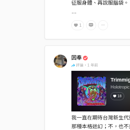
征服身體、再說服腦袋。
略歪、微醉，操控得宜的
1
覆。這套組合拳打在要害
後不忘保留一些能量條來
副跩樣地直奔結尾。
因奉
評論・1 年前
Trimmig
Holotropi
18
我一直在期待台灣新生代
那種本格迷幻；不，也不是