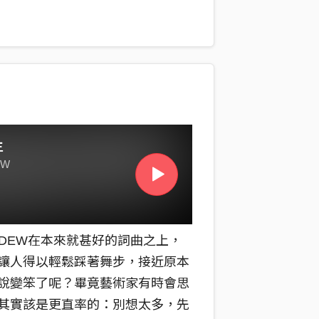
時快時慢的台灣獨立音樂，隨著頻
加，現在這個拿高科技結晶來滑幹片
一刻都還適合這樣的音樂。
主
EW
 DEW在本來就甚好的詞曲之上，
讓人得以輕鬆踩著舞步，接近原本
說變笨了呢？畢竟藝術家有時會思
其實該是更直率的：別想太多，先