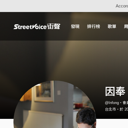
Accord
發現
排行榜
歌單
因奉
@Infong・會
台北市・於 201