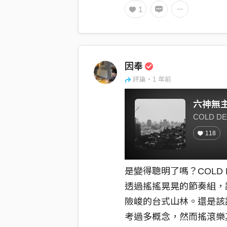
1
雖說是十年前，然而腳步
繁回望20世紀的次數增
的2025年，或許比任何
因奉
評論・1 年前
六神無
COLD D
118
是變得聰明了嗎？COLD
透過搖搖晃晃的節奏組，
險峻的台式山林。還是該
考過多概念，然而搖滾樂