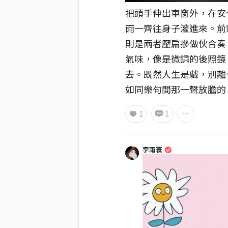
把頭手伸出車窗外，在安
雨一齊往身子灌進來。前
則是兩者壓扁摻做伙合奏
氣味，像是微鏽的後照鏡
去。既然人生是戲，別離
如同樂句間那一聲放膽的
1
1
李雨寰