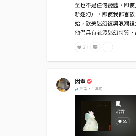
至也不是任何變體，即使
新迷幻），即使我都喜歡
始，歐美迷幻復興浪潮裡
他們具有老派迷幻特質，
在看完酸媽廟之後，在Mong 
3
後，能夠發現Holotropic
因奉
評論・2 年前
風
昭霖
55