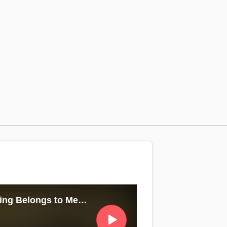
Everything Belongs to Me (because I’m poor) demo