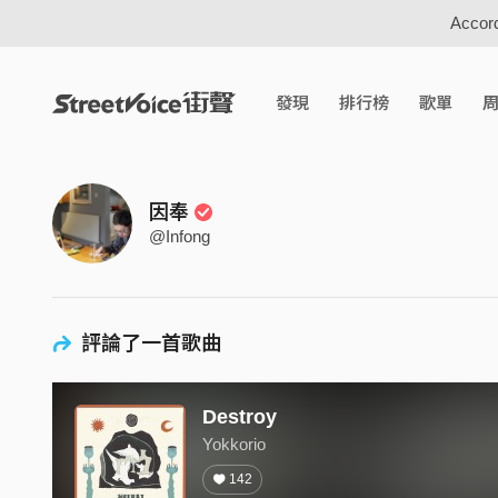
Accord
發現
排行榜
歌單
因奉
@Infong
評論了一首歌曲
Destroy
Yokkorio
142