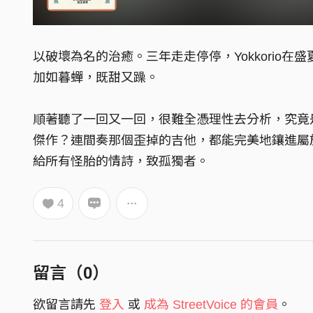
以破壞為名的治癒。三年走走停停，Yokkorio
加如暮蟬，既甜又躁。
順著聽了一回又一回，很難全憑理性去分析，究竟
傑作？連間奏那個歪掉的吉他，都能完美地鑲進屬
給所有怪胎的情詩，致孤獨者。
4
留言（
0
）
欲留言請先
登入
或
成為 StreetVoice 的會員
。