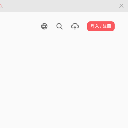
)
.
登入 / 註冊