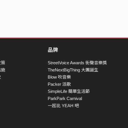
品牌
政策
StreetVoice Awards 街聲音樂獎
措施
TheNextBigThing 大團誕生
款
Blow 吹音樂
Packer 派歌
SimpleLife 簡單生活節
ParkPark Carnival
一起比 YEAH 吧