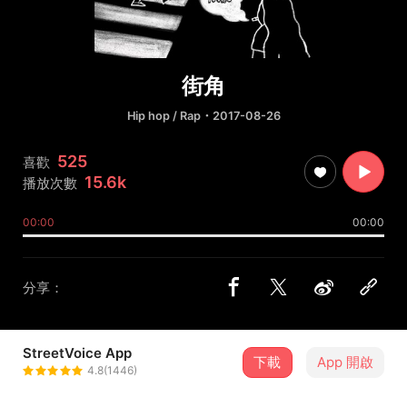
街角
Hip hop / Rap
・2017-08-26
525
喜歡
15.6k
播放次數
00:00
00:00
分享：
StreetVoice App
下載
App 開啟
zc.
4.8(1446)
＋ 追蹤
@zcrighthere