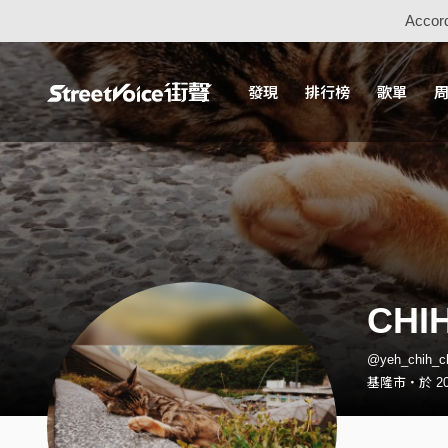
Accord
發現
排行榜
歌單
CHI
@yeh_chih_
基隆市・於 20