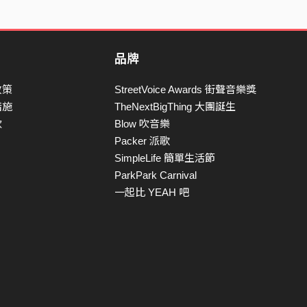
品牌
政策
StreetVoice Awards 街聲音樂獎
措施
TheNextBigThing 大團誕生
款
Blow 吹音樂
Packer 派歌
SimpleLife 簡單生活節
ParkPark Carnival
一起比 YEAH 吧