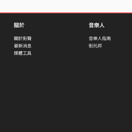
關於
音樂人
關於街聲
音樂人指南
最新消息
街托邦
媒體工具