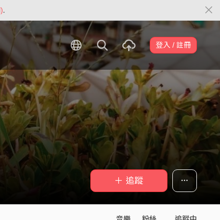
)
.
登入 / 註冊
＋ 追蹤
音樂
粉絲
追蹤中