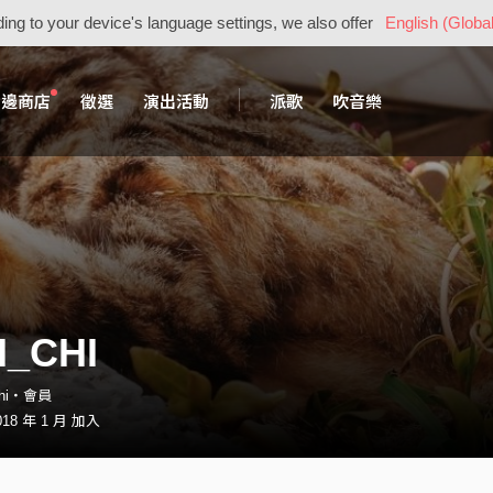
ing to your device's language settings, we also offer
English (Global
周邊商店
徵選
演出活動
派歌
吹音樂
H_CHI
chi・會員
18 年 1 月 加入