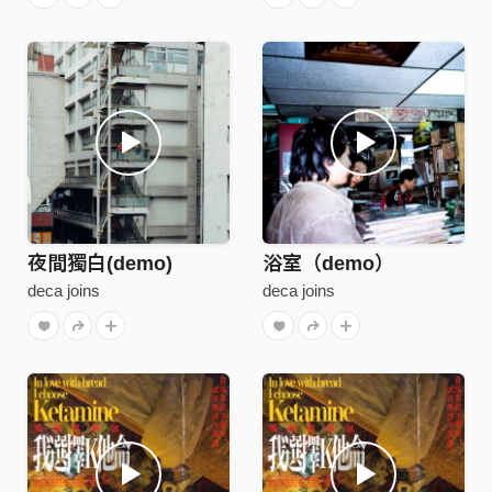
夜間獨白(demo)
浴室（demo）
deca joins
deca joins