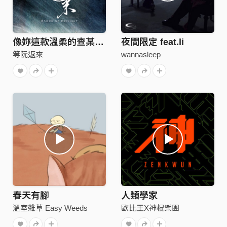
像妳這款溫柔的查某囡仔
夜間限定 feat.li
等阮返來
wannasleep
春天有腳
人類學家
溫室雜草 Easy Weeds
歐比王X神棍樂團