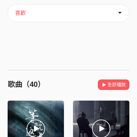
主頁
關於
喜歡
歌曲（40）
全部播放