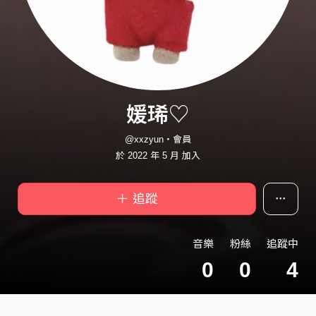
媛琋♡
@xxzyun・會員
於 2022 年 5 月 加入
＋ 追蹤
音樂
粉絲
追蹤中
0
0
4