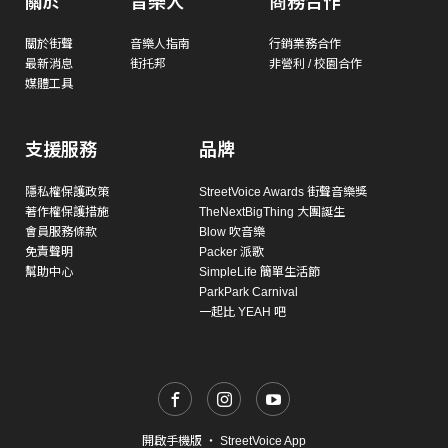
關於
音樂人
商務合作
關於街聲
音樂人指南
行銷業務合作
最新消息
街托邦
非營利 / 校園合作
媒體工具
支援服務
品牌
隱私權保護政策
StreetVoice Awards 街聲音樂獎
著作權保護措施
TheNextBigThing 大團誕生
會員服務條款
Blow 吹音樂
免責聲明
Packer 派歌
幫助中心
SimpleLife 簡單生活節
ParkPark Carnival
一起比 YEAH 吧
開啟手機版
・
StreetVoice App