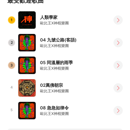
最受歡迎歌曲
人類學家
1
歐比王X神棍樂團
04 九號公路(客語)
2
歐比王X神棍樂團
05 同溫層的雨季
3
歐比王X神棍樂團
02萬佛朝宗
4
歐比王X神棍樂團
08 急急如律令
5
歐比王X神棍樂團