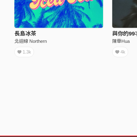
長島冰茶
與你的99
北迴線 Northern
陳華Hua
1.3k
4k