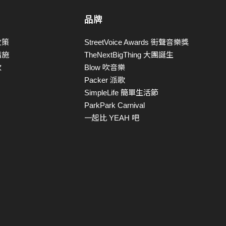
品牌
政策
StreetVoice Awards 街聲音樂獎
措施
TheNextBigThing 大團誕生
款
Blow 吹音樂
Packer 派歌
SimpleLife 簡單生活節
ParkPark Carnival
一起比 YEAH 吧