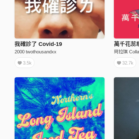
我確診了 Covid-19
萬千花蕊慈母
2000 twothousandxx
珂拉琪 Colla
3.5k
32.7k