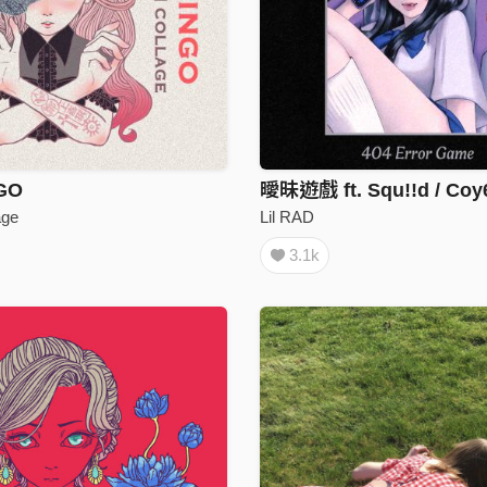
NGO
曖昧遊戲 ft. Squ!!d / Coy
ge
Lil RAD
3.1k