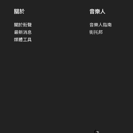
關於
音樂人
關於街聲
音樂人指南
最新消息
街托邦
媒體工具