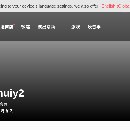
ing to your device's language settings, we also offer
English (Global
周邊商店
徵選
演出活動
派歌
吹音樂
huiy2
・會員
0 月 加入