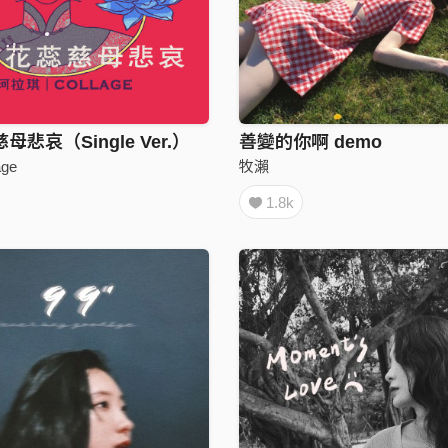
悲哀（Single Ver.）
善變的你啊 demo
ge
牧瀨
1.8k