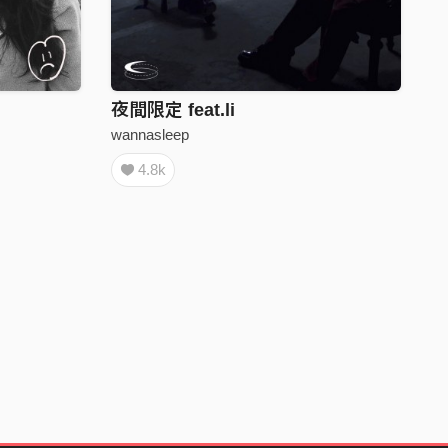
夜間限定 feat.li
wannasleep
4.8k