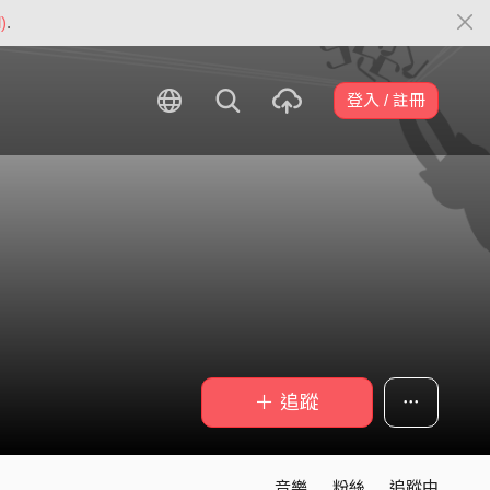
)
.
登入 / 註冊
＋ 追蹤
音樂
粉絲
追蹤中