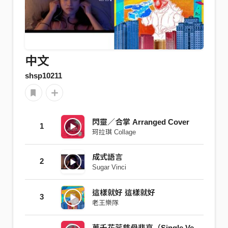
中文
shsp10211
閃靈／合掌 Arranged Cover
1
珂拉琪 Collage
成式語言
2
Sugar Vinci
這樣就好 這樣就好
3
老王樂隊
萬千花蕊慈母悲哀（Single Ver.）