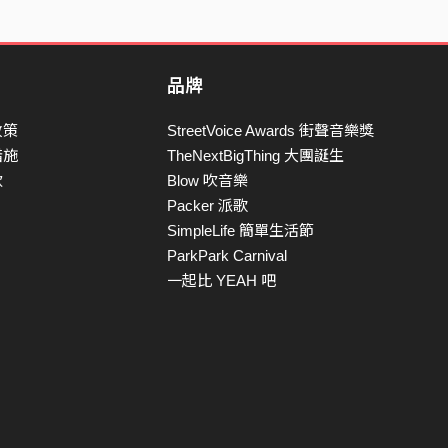
品牌
政策
StreetVoice Awards 街聲音樂獎
措施
TheNextBigThing 大團誕生
款
Blow 吹音樂
Packer 派歌
SimpleLife 簡單生活節
ParkPark Carnival
一起比 YEAH 吧