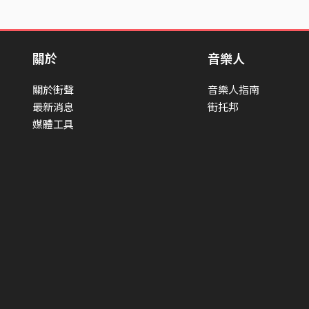
關於
音樂人
關於街聲
音樂人指南
最新消息
街托邦
媒體工具