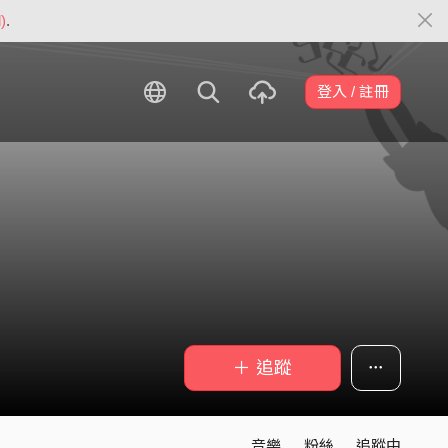
)
.
登入 / 註冊
＋ 追蹤
音樂
粉絲
追蹤中