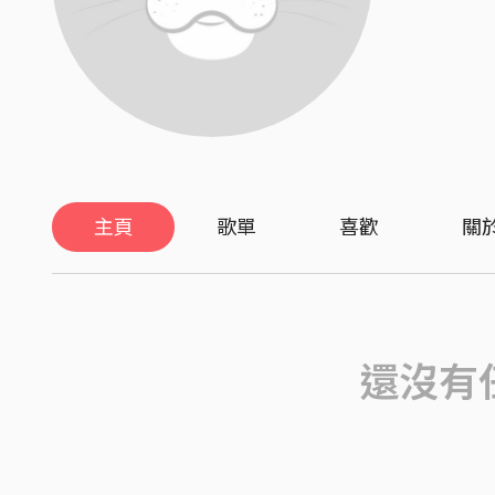
主頁
歌單
喜歡
關
還沒有