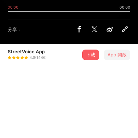
00:00
00:00
分享：
StreetVoice App
下載
App 開啟
$$*燦*$$
4.8(1446)
＋ 追蹤
@saxsann
介紹
ㄜ...
一個律動之後的產品