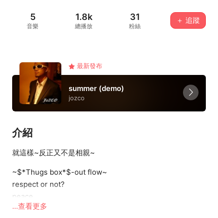
5
1.8k
31
＋ 追蹤
音樂
總播放
粉絲
最新發布
summer (demo)
jozco
介紹
就這樣~反正又不是相親~
~$*Thugs box*$-out flow~
respect or not?
peace
...查看更多