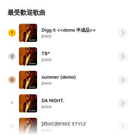
最受歡迎歌曲
Digg it <<demo 半成品>>
1
jozco
TB*
2
jozco
summer (demo)
3
jozco
DA NIGHT.
4
jozco
試MIC的FREE STYLE
5
jozco