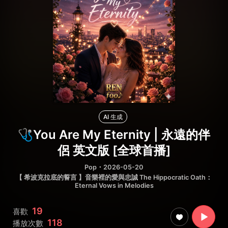
AI 生成
🩺You Are My Eternity | 永遠的伴
侶 英文版 [全球首播]
Pop
・2026-05-20
【 希波克拉底的誓言 】音樂裡的愛與忠誠 The Hippocratic Oath：
Eternal Vows in Melodies
19
喜歡
118
播放次數