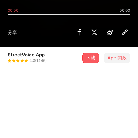
00:00
00:00
分享：
StreetVoice App
下載
App 開啟
REN fool
4.8(1446)
＋ 追蹤
@ren_fool
介紹
​🎬 完整版 MV 👉
https://youtu.be/zJX8Rj5fQ6E
【520 國際特診限定處方：跨越語系的永恆誓言】 🌹
「當《情癡詩集》的浪漫靈魂跨越語言邊界，這份關於永恆