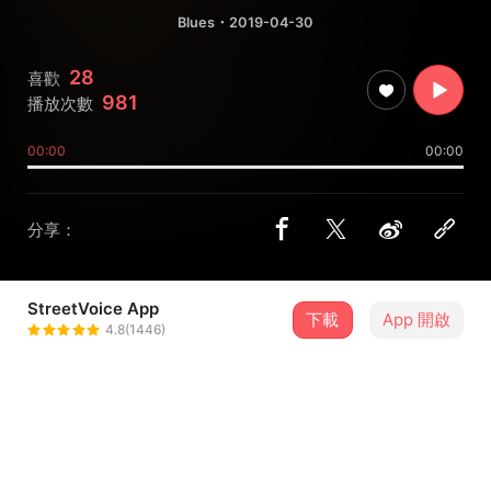
Blues
・2019-04-30
28
喜歡
981
播放次數
00:00
00:00
分享：
StreetVoice App
下載
App 開啟
朱頭皮
4.8(1446)
＋ 追蹤
@pigheadskin
介紹