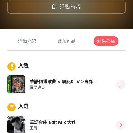
活動時程
活動介紹
參加作品
結果公佈
入選
華語精選歌曲 < 慶記KTV >青春真偉大
羅曼迪克
入選
華語金曲 Edit Mix 大作
王舜