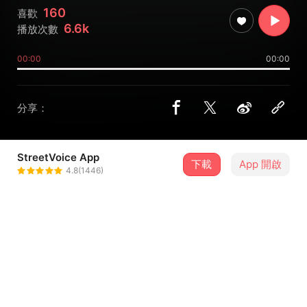
160
喜歡
6.6k
播放次數
00:00
00:00
分享：
StreetVoice App
下載
App 開啟
NTU hiphop
4.8(1446)
＋ 追蹤
@ntu_hiphop
介紹
．音樂製作 Music Production．