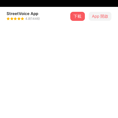
StreetVoice App
下載
App 開啟
ソビ soby
4.8(1446)
＋ 追蹤
@moocusmoo
介紹
Original instrumental by Tobacco
Original song Dirt :
https://youtu.be/4u1q9zHIaSg?
si=XrrO5sqEJJOepFHD
This video is a non profit fan work remix
...查看更多
Solely to express my love for the song the musicians
and its beautiful instrumental ❤️
歌詞